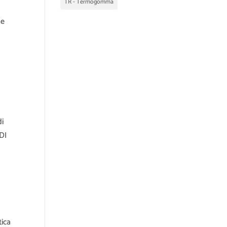
TR - Termogomma
le
di
DI
tica