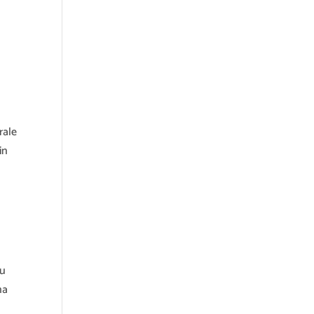
rale
in
su
na