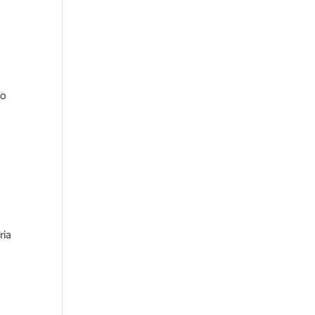
lo
n
ria