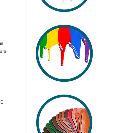
me
atura
HE