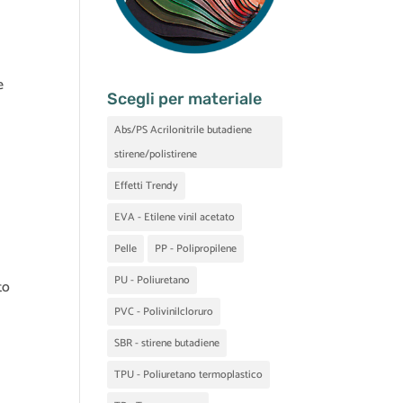
e
Scegli per materiale
Abs/PS Acrilonitrile butadiene
stirene/polistirene
Effetti Trendy
EVA - Etilene vinil acetato
Pelle
PP - Polipropilene
PU - Poliuretano
to
PVC - Polivinilcloruro
SBR - stirene butadiene
TPU - Poliuretano termoplastico