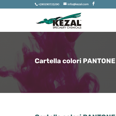
+390290725290
info@kezal.com
Cartella colori PANTONE